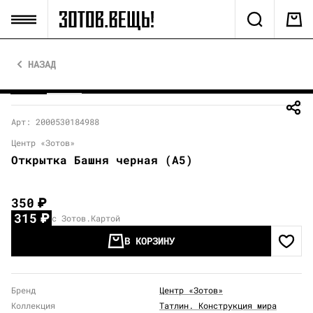
НАЗАД
Арт: 2000530184988
Центр «Зотов»
Открытка Башня черная (А5)
350
₽
315
₽
с Зотов.Картой
В КОРЗИНУ
Бренд
Центр «Зотов»
Коллекция
Татлин. Конструкция мира