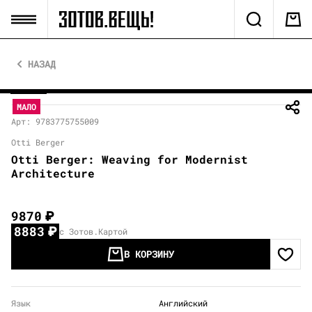
НАЗАД
МАЛО
Арт: 9783775755009
Otti Berger
Otti Berger: Weaving for Modernist
Architecture
9870
₽
8883
₽
с Зотов.Картой
В КОРЗИНУ
Язык
Английский