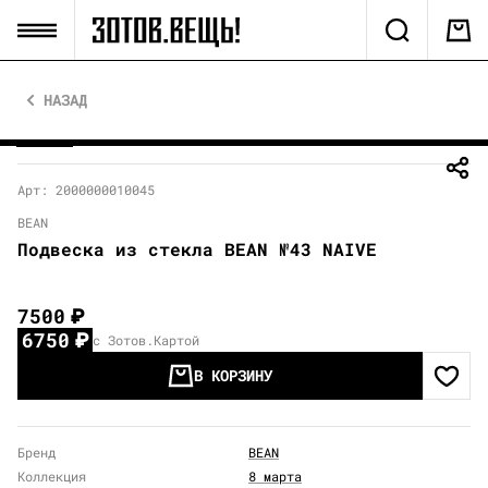
НАЗАД
Арт: 2000000010045
BEAN
Подвеска из стекла BEAN №43 NAIVE
7500
₽
6750
₽
с Зотов.Картой
В КОРЗИНУ
Бренд
BEAN
Коллекция
8 марта