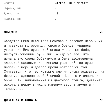
Состав
Стекло CiM и Moretti
Ширина, мм
7
Длина, мм
10
Высота, мм
20
ОПИСАНИЕ
Создательница BEAN Тася Бобкова в поисках необычных
и чудаковатых форм для своего бренда, увидела
украшения Викторианской эпохи – золотые бобы,
инкрустированные рубинами. А еще узнала, что
изначально форма боба-амулета была вдохновлена
«морской фасолью» – семенами растений, которые
попали в море и долгое время оставались там.
Считается, что те, которые смогли снова оказаться на
берегу, наделены особой силой. Через эти смыслы и
бобы BEAN, выполненные из цветного стекла, дизайнер
захотела вернуть людям наивную веру в амулеты и
талисманы.
ДОСТАВКА И ОПЛАТА