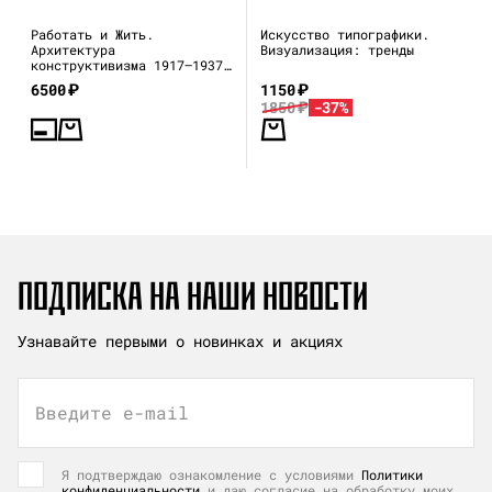
Работать и Жить.
Искусство типографики.
Архитектура
Визуализация: тренды
конструктивизма 1917—1937
(каталог выставки)
6500
₽
1150
₽
1850
₽
-37%
ПОДПИСКА НА НАШИ НОВОСТИ
Узнавайте первыми о новинках и акциях
Введите e-mail
Я подтверждаю ознакомление с условиями
Политики
конфиденциальности
и даю согласие на обработку моих