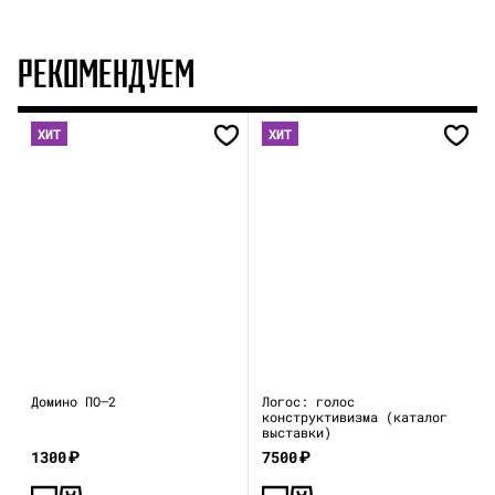
РЕКОМЕНДУЕМ
ХИТ
ХИТ
Домино ПО—2
Логос: голос
конструктивизма (каталог
выставки)
1300
₽
7500
₽