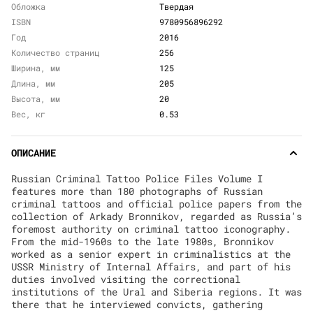
Обложка
Твердая
ISBN
9780956896292
Год
2016
Количество страниц
256
Ширина, мм
125
Длина, мм
205
Высота, мм
20
Вес, кг
0.53
ОПИСАНИЕ
Russian Criminal Tattoo Police Files Volume I
features more than 180 photographs of Russian
criminal tattoos and official police papers from the
collection of Arkady Bronnikov, regarded as Russia’s
foremost authority on criminal tattoo iconography.
From the mid-1960s to the late 1980s, Bronnikov
worked as a senior expert in criminalistics at the
USSR Ministry of Internal Affairs, and part of his
duties involved visiting the correctional
institutions of the Ural and Siberia regions. It was
there that he interviewed convicts, gathering