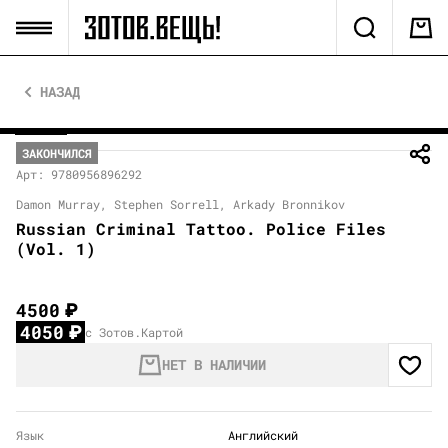
НАЗАД
ЗАКОНЧИЛСЯ
Арт: 9780956896292
Damon Murray, Stephen Sorrell, Arkady Bronnikov
Russian Criminal Tattoo. Police Files
(Vol. 1)
4500
₽
4050
₽
с Зотов.Картой
НЕТ В НАЛИЧИИ
Язык
Английский