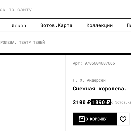
Зотов.Карта
Коллекции
П
Декор
ОРОЛЕВА. ТЕАТР ТЕНЕЙ
Арт: 9785604687666
Г. Х. Андерсен
Снежная королева. 
2100
₽
1890
₽
с Зотов.К
В КОРЗИНУ