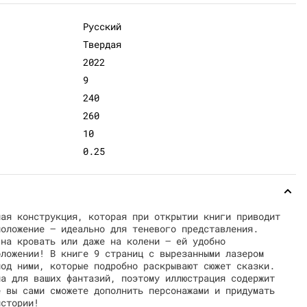
Русский
Твердая
2022
9
240
260
10
0.25
ная конструкция, которая при открытии книги приводит
положение — идеально для теневого представления.
 на кровать или даже на колени — ей удобно
оложении! В книге 9 страниц с вырезанными лазером
под ними, которые подробно раскрывают сюжет сказки.
на для ваших фантазий, поэтому иллюстрация содержит
е вы сами сможете дополнить персонажами и придумать
истории!