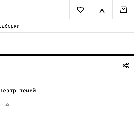
одборки
Театр теней
артой