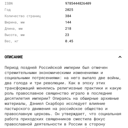
ISBN
9785444826409
Год
2025
Количество страниц
384
Ширина, мм
144
Длина, мм
218
Высота, мм
23
Вес, кг
0.45
ОПИСАНИЕ
Период поздней Российской империи был отмечен
стремительными экономическими изменениями и
социальными потрясениями: на него выпало две войны,
два голода и три революции. Как в эпоху этих
трансформаций менялись религиозные практики и какую
роль православное священство играло в последние
десятилетия империи? Опираясь на обширные архивные
материалы, Дэниел Скарборо исследует влияние
пастырского движения на российское общество и
православную церковь. Он утверждает, что социальная
работа приходских священников сместила фокус
православной деятельности в России в сторону