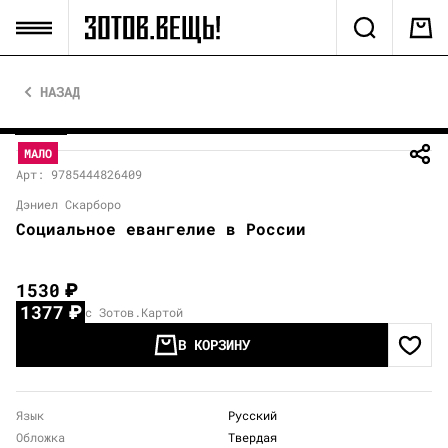
НАЗАД
МАЛО
Арт: 9785444826409
Дэниел Скарборо
Социальное евангелие в России
1530
₽
1377
₽
с Зотов.Картой
В КОРЗИНУ
Язык
Русский
Обложка
Твердая