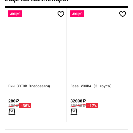
АКЦИЯ
АКЦИЯ
Пин ЗОТОВ Хлебозавод
Ваза VOUBA (3 яруса)
280
₽
32000
₽
400
₽
-30%
39000
₽
-17%