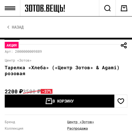
НАЗАД
АКЦИЯ
Арт: 2000000009889
Центр «Зотов»
Тарелка «Хлеба» («Центр Зотов» & Agami)
розовая
2200
₽
3500
₽
-37%
В КОРЗИНУ
Бренд
Центр «Зотов»
Коллекция
Распродажа