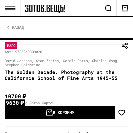
НАЗАД
МАЛО
Арт: 9783869309026
David Johnson, Stan Zrnich, Gerald Ratto, Charles Wong,
Stephen Goldstine
The Golden Decade. Photography at the
California School of Fine Arts 1945-55
10700
₽
9630
₽
с Зотов.Картой
В КОРЗИНУ