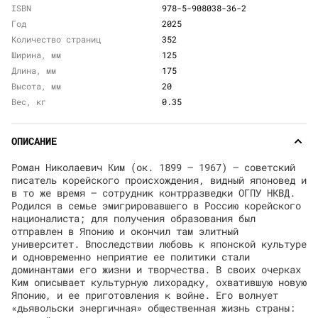
ISBN
978-5-908038-36-2
Год
2025
Количество страниц
352
Ширина, мм
125
Длина, мм
175
Высота, мм
20
Вес, кг
0.35
ОПИСАНИЕ
Роман Николаевич Ким (ок. 1899 – 1967) — советский
писатель корейского происхождения, видный японовед и
в то же время — сотрудник контрразведки ОГПУ НКВД.
Родился в семье эмигрировавшего в Россию корейского
националиста; для получения образования был
отправлен в Японию и окончил там элитный
университет. Впоследствии любовь к японской культуре
и одновременно неприятие ее политики стали
доминантами его жизни и творчества. В своих очерках
Ким описывает культурную лихорадку, охватившую новую
Японию, и ее приготовления к войне. Его волнует
«дьявольски энергичная» общественная жизнь страны: