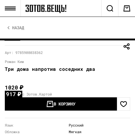
НАЗАД
Арт: 9785908038362
Роман Ким
Три дома напротив соседних два
1020
₽
917
₽
с Зотов.Картой
В КОРЗИНУ
Язык
Русский
Обложка
Мягкая