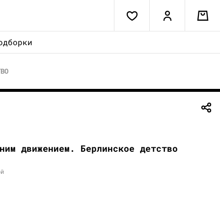
одборки
ТВО
ним движением. Берлинское детство
ой