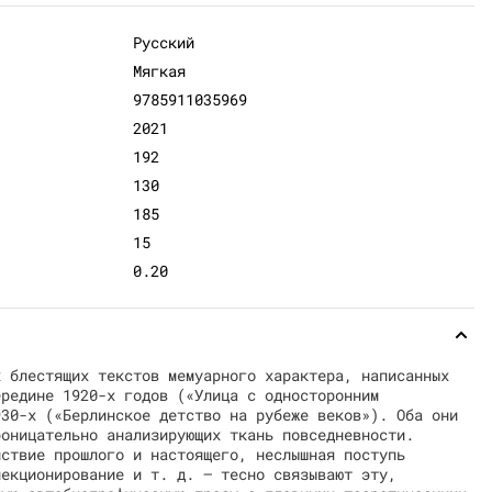
Русский
Мягкая
9785911035969
2021
192
130
185
15
0.20
х блестящих текстов мемуарного характера, написанных
ередине 1920-х годов («Улица с односторонним
930-х («Берлинское детство на рубеже веков»). Оба они
роницательно анализирующих ткань повседневности.
йствие прошлого и настоящего, неслышная поступь
лекционирование и т. д. — тесно связывают эту,