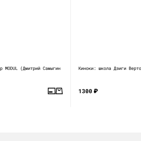
ор MODUL (Дмитрий Самыгин
Киноки: школа Дзиги Верт
1300
₽