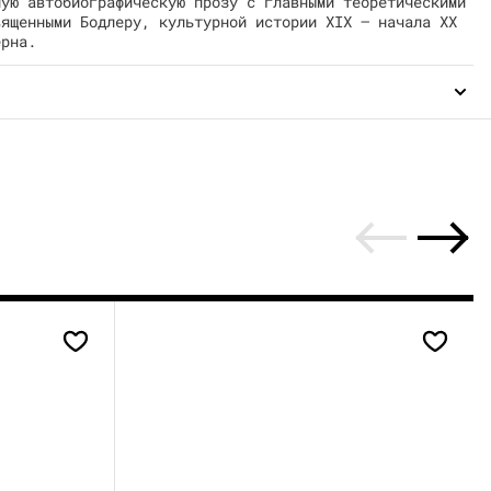
ную автобиографическую прозу с главными теоретическими
вященными Бодлеру, культурной истории XIX — начала XX
ерна.