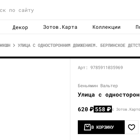
Зотов.Карта
Коллекции
П
Декор
ФИКШН
УЛИЦА С ОДНОСТОРОННИМ ДВИЖЕНИЕМ. БЕРЛИНСКОЕ ДЕТС
Арт: 9785911035969
Беньямин Вальтер
Улица с односторон
620
₽
558
₽
с Зотов.Карт
В КОРЗИНУ