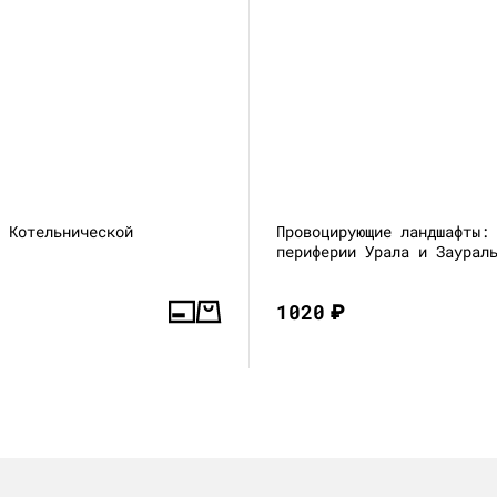
а Котельнической
Провоцирующие ландшафты:
периферии Урала и Заурал
1020
₽