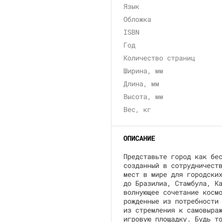
Язык
Обложка
ISBN
Год
Количество страниц
Ширина, мм
Длина, мм
Высота, мм
Вес, кг
ОПИСАНИЕ
Представьте город как бе
созданный в сотрудничест
мест в мире для городски
до Бразилиа, Стамбула, К
волнующее сочетание косм
рожденные из потребности
из стремления к самовыра
игровую площадку. Будь т