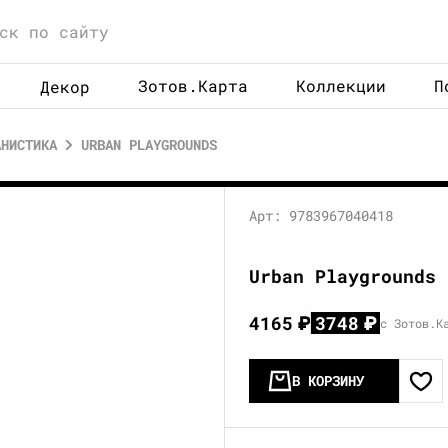
Зотов.Карта
Коллекции
П
Декор
АНИСТИКА
URBAN PLAYGROUNDS
Арт: 9783967040418
Urban Playgrounds
4165
₽
3748
₽
с Зотов.К
В КОРЗИНУ