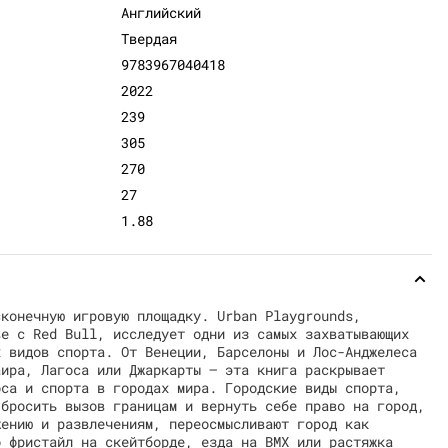
Английский
Твердая
9783967040418
2022
239
305
270
27
1.88
сконечную игровую площадку. Urban Playgrounds,
ве с Red Bull, исследует одни из самых захватывающих
х видов спорта. От Венеции, Барселоны и Лос-Анджелеса
аира, Лагоса или Джаркарты — эта книга раскрывает
оса и спорта в городах мира. Городские виды спорта,
 бросить вызов границам и вернуть себе право на город,
жению и развлечениям, переосмысливают город как
о фристайл на скейтборде, езда на BMX или растяжка