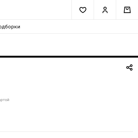
одборки
артой