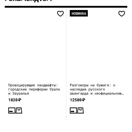
НОВИНКА
Провоцирующие ландшафты:
Разговоры на бумаге: о
городские периферии Урала
наследии русского
и Зауралья
авангарда и неофициальном
искусстве 1970–80-х
1020
₽
12500
₽