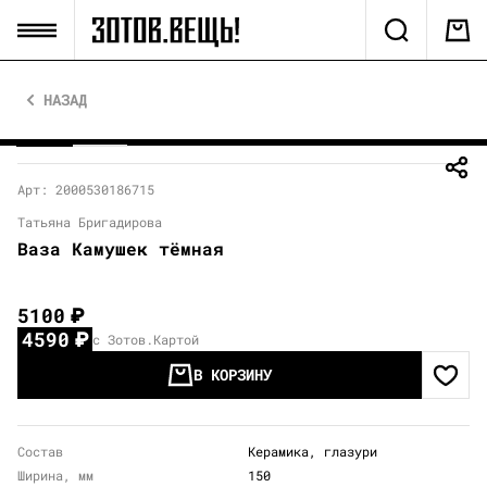
НАЗАД
Арт: 2000530186715
Татьяна Бригадирова
Ваза Камушек тёмная
5100
₽
4590
₽
с Зотов.Картой
В КОРЗИНУ
Состав
Керамика, глазури
Ширина, мм
150