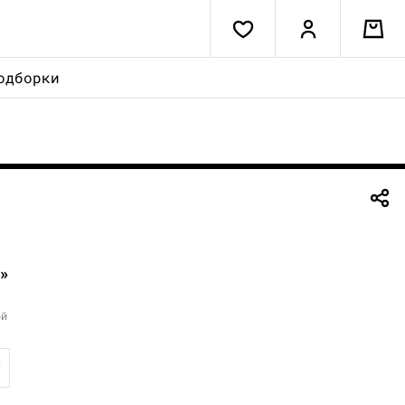
одборки
»
ой