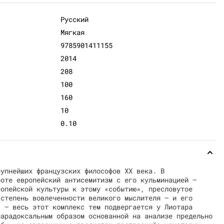
Русский
Мягкая
9785901411155
2014
208
100
160
10
0.10
рупнейших французских философов XX века. В
боте европейский антисемитизм с его кульминацией —
ропейской культуры к этому «событию», пресловутое
 степень вовлеченности великого мыслителя — и его
, — весь этот комплекс тем подвергается у Лиотара
парадоксальным образом основанной на анализе предельно