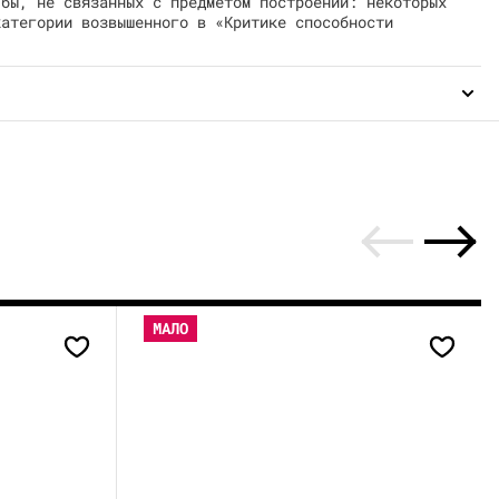
 бы, не связанных с предметом построений: некоторых
категории возвышенного в «Критике способности
МАЛО