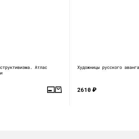
нструктивизма. Атлас
Художницы русского аванг
ни
2610
₽