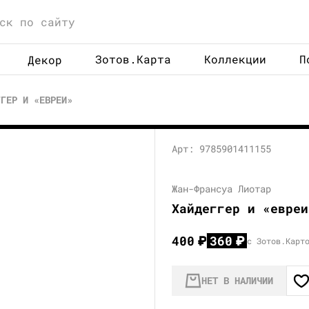
Зотов.Карта
Коллекции
П
Декор
ГГЕР И «ЕВРЕИ»
Арт: 9785901411155
Жан-Франсуа Лиотар
Хайдеггер и «евреи
400
₽
360
₽
с Зотов.Карт
НЕТ В НАЛИЧИИ