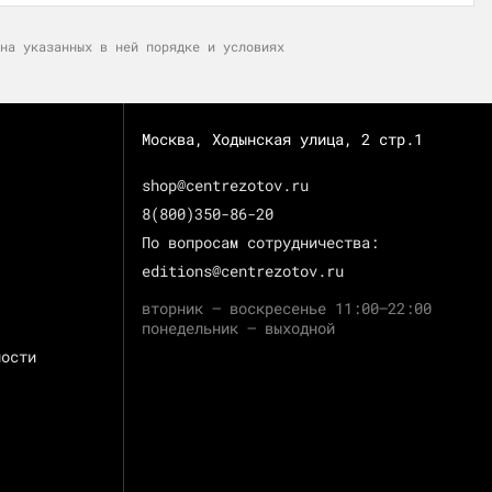
на указанных в ней порядке и условиях
Москва, Ходынская улица, 2 стр.1
shop@centrezotov.ru
8(800)350-86-20
По вопросам сотрудничества:
editions@centrezotov.ru
вторник — воскресенье 11:00–22:00
понедельник — выходной
ности