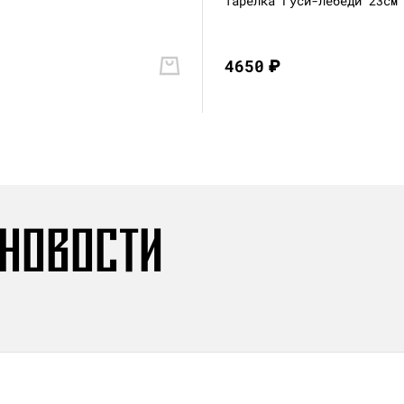
Тарелка Гуси-лебеди 23см
4650
₽
 НОВОСТИ