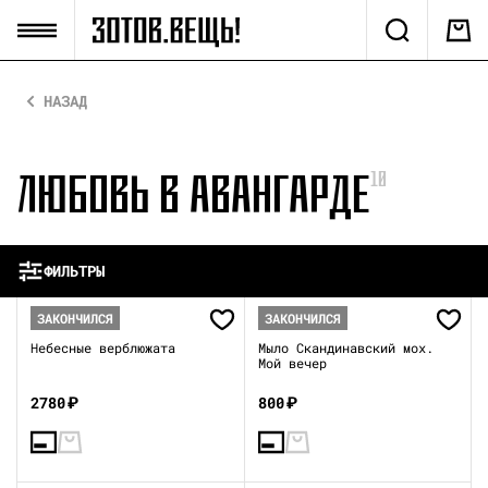
НАЗАД
ЛЮБОВЬ В АВАНГАРДЕ
10
ФИЛЬТРЫ
ЗАКОНЧИЛСЯ
ЗАКОНЧИЛСЯ
Небесные верблюжата
Мыло Скандинавский мох.
Мой вечер
2780
₽
800
₽