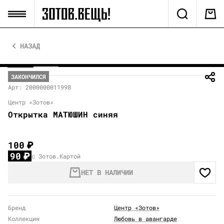
НАЗАД
ЗАКОНЧИЛСЯ
Арт: 2000000011998
Центр «Зотов»
Открытка МАТЮШИН синяя
100
₽
90
₽
с Зотов.Картой
НЕТ В НАЛИЧИИ
Бренд
Центр «Зотов»
Коллекция
Любовь в авангарде