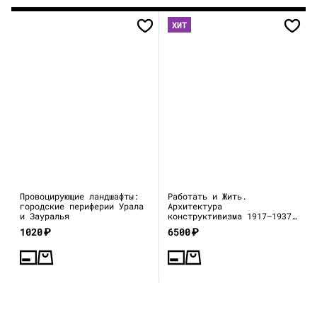
ХИТ
Провоцирующие ландшафты:
Работать и Жить.
городские периферии Урала
Архитектура
и Зауралья
конструктивизма 1917—1937
(каталог выставки)
1020
₽
6500
₽