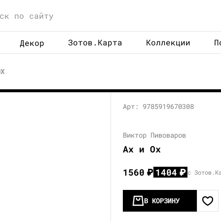
Зотов.Карта
Коллекции
П
Декор
ОХ
Арт: 9785919670308
Виктор Пивоваров
Ах и Ох
1560
₽
1404
₽
с Зотов.К
В КОРЗИНУ