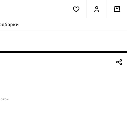
одборки
артой