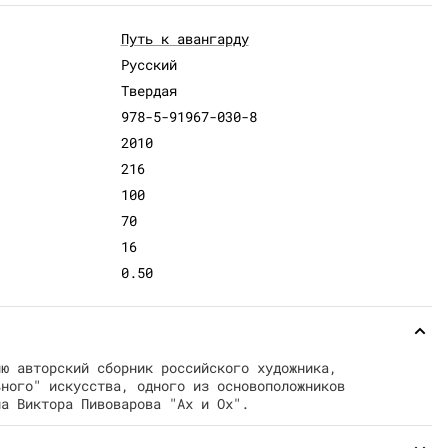
Путь к авангарду
Русский
Твердая
978-5-91967-030-8
2010
216
100
70
16
0.50
ию авторский сборник российского художника,
ьного" искусства, одного из основоположников
ма Виктора Пивоварова "Ах и Ох".