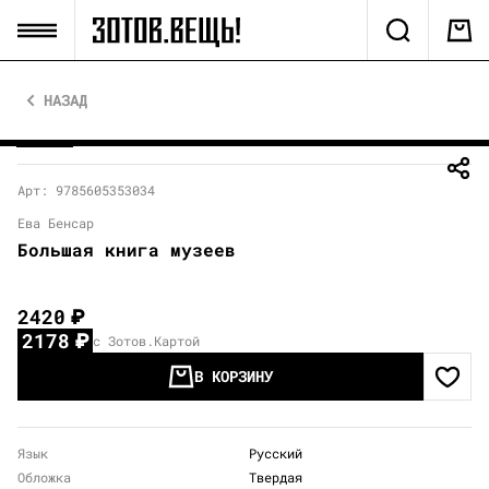
НАЗАД
Арт: 9785605353034
Ева Бенсар
Большая книга музеев
2420
₽
2178
₽
с Зотов.Картой
В КОРЗИНУ
Язык
Русский
Обложка
Твердая