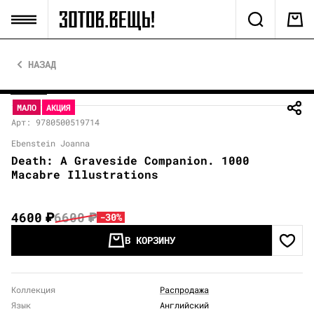
НАЗАД
МАЛО
АКЦИЯ
Арт: 9780500519714
Ebenstein Joanna
Death: A Graveside Companion. 1000
Macabre Illustrations
4600
₽
6600
₽
-30%
В КОРЗИНУ
Коллекция
Распродажа
Язык
Английский