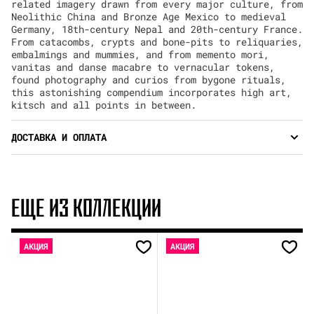
related imagery drawn from every major culture, from
Neolithic China and Bronze Age Mexico to medieval
Germany, 18th-century Nepal and 20th-century France.
From catacombs, crypts and bone-pits to reliquaries,
embalmings and mummies, and from memento mori,
vanitas and danse macabre to vernacular tokens,
found photography and curios from bygone rituals,
this astonishing compendium incorporates high art,
kitsch and all points in between.
ДОСТАВКА И ОПЛАТА
ЕЩЕ ИЗ КОЛЛЕКЦИИ
АКЦИЯ
АКЦИЯ