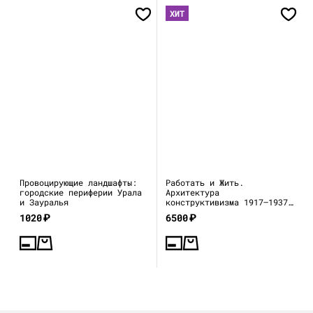
ХИТ
Провоцирующие ландшафты:
Работать и Жить.
городские периферии Урала
Архитектура
и Зауралья
конструктивизма 1917—1937
(каталог выставки)
1020
₽
6500
₽