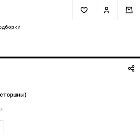
одборки
сторшны)
ой