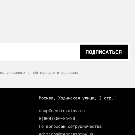
ПОДПИСАТЬСЯ
на указанных в ней порядке и условиях
Москва, Ходынская улица, 2 стр.1
shop@centrezotov.ru
8(800)350-86-20
По вопросам сотрудничества:
editions@centrezotov.ru