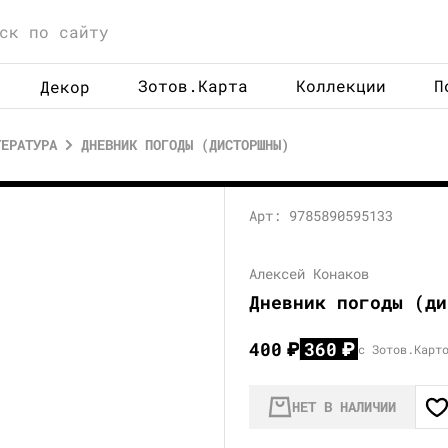
Зотов.Карта
Коллекции
П
Декор
ТЕРАТУРА
ДНЕВНИК ПОГОДЫ (ДИСТОРШНЫ)
Арт: 9785890595133
Алексей Конаков
Дневник погоды (ди
400
₽
360
₽
с Зотов.Карт
НЕТ В НАЛИЧИИ