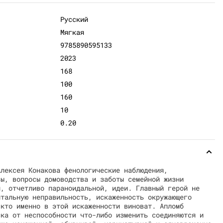
Русский
Мягкая
9785890595133
2023
168
100
160
10
0.20
Алексея Конакова фенологические наблюдения,
зы, вопросы домоводства и заботы семейной жизни
й, отчетливо параноидальной, идеи. Главный герой не
нтальную неправильность, искаженность окружающего
 кто именно в этой искаженности виноват. Апломб
ска от неспособности что-либо изменить соединяются и