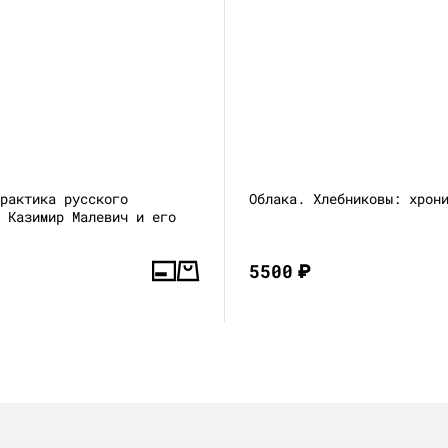
практика русского
Облака. Хлебниковы: хрон
: Казимир Малевич и его
5500
₽