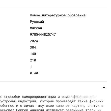
Новое литературное обозрение
Русский
Мягкая
9785444825747
2024
304
140
210
1
0.40
ся способом саморепрезентации и саморефлексии для
 устроены индустрии, которые производят такие фильмы?
собенности отличают якутское кино от картин, снятых в
 киновед Сергей Анашкин исследует различные традиции