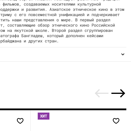
ь фильмов, создаваемых носителями культурной
поддержки и развития. Азиатское этническое кино в этом
стриму с его повсеместной унификацией и подчеркивает
атить наши представления о мире. В первый раздел
ет, составляющие обзор этнического кино Российской
том на якутской школе. Второй раздел сгруппирован
матографа Бангладеш, который дополнен кейсами
ербайджана и других стран.
ХИТ