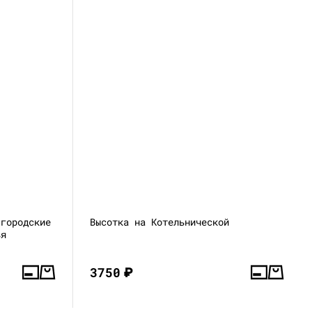
 городские
Высотка на Котельнической
ья
3750
₽