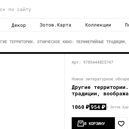
Зотов.Карта
Коллекции
П
Декор
УГИЕ ТЕРРИТОРИИ. ЭТНИЧЕСКОЕ КИНО: ПЕРИФЕРИЙНЫЕ ТРАДИЦИИ,
Арт: 9785444825747
Новое литературное обозр
Другие территории.
традиции, вообража
1060
₽
954
₽
с Зотов.Кар
В КОРЗИНУ