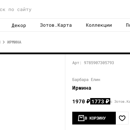
Зотов.Карта
Коллекции
П
Декор
Ы
ИРМИНА
Арт: 9785907305793
Барбара Елин
Ирмина
1970
₽
1773
₽
с Зотов.К
В КОРЗИНУ