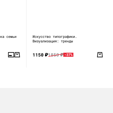
ика семьи
Искусство типографики.
Визуализация: тренды
1150
₽
1850
₽
-37%