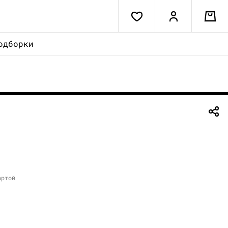
одборки
артой