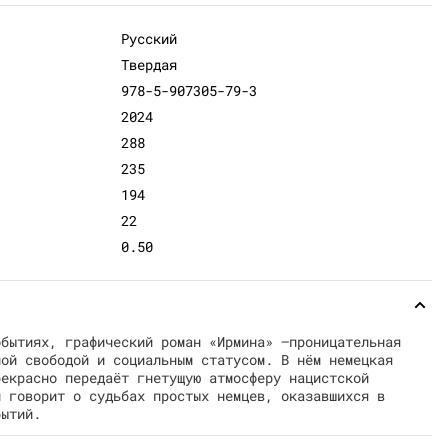
Русский
Твердая
978-5-907305-79-3
2024
288
235
194
22
0.50
обытиях, графический роман «Ирмина» —проницательная
ной свободой и социальным статусом. В нём немецкая
рекрасно передаёт гнетущую атмосферу нацистской
м говорит о судьбах простых немцев, оказавшихся в
бытий.