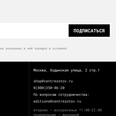
ПОДПИСАТЬСЯ
на указанных в ней порядке и условиях
Москва, Ходынская улица, 2 стр.1
shop@centrezotov.ru
8(800)350-86-20
По вопросам сотрудничества:
editions@centrezotov.ru
вторник — воскресенье 11:00–22:00
понедельник — выходной