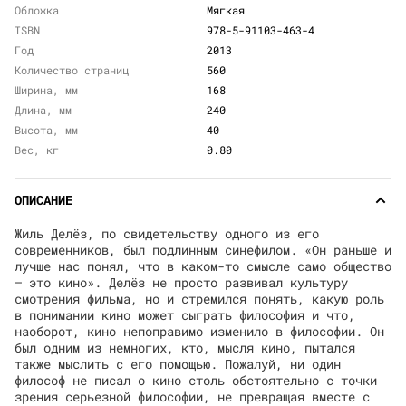
Обложка
Мягкая
ISBN
978-5-91103-463-4
Год
2013
Количество страниц
560
Ширина, мм
168
Длина, мм
240
Высота, мм
40
Вес, кг
0.80
ОПИСАНИЕ
Жиль Делёз, по свидетельству одного из его
современников, был подлинным синефилом. «Он раньше и
лучше нас понял, что в каком-то смысле само общество
— это кино». Делёз не просто развивал культуру
смотрения фильма, но и стремился понять, какую роль
в понимании кино может сыграть философия и что,
наоборот, кино непоправимо изменило в философии. Он
был одним из немногих, кто, мысля кино, пытался
также мыслить с его помощью. Пожалуй, ни один
философ не писал о кино столь обстоятельно с точки
зрения серьезной философии, не превращая вместе с