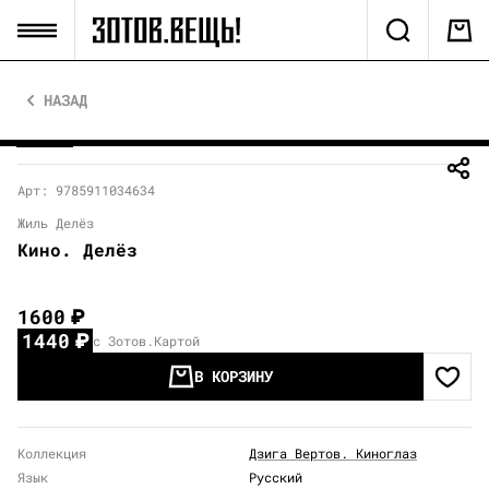
НАЗАД
Арт: 9785911034634
Жиль Делёз
Кино. Делёз
1600
₽
1440
₽
с Зотов.Картой
В КОРЗИНУ
Коллекция
Дзига Вертов. Киноглаз
Язык
Русский