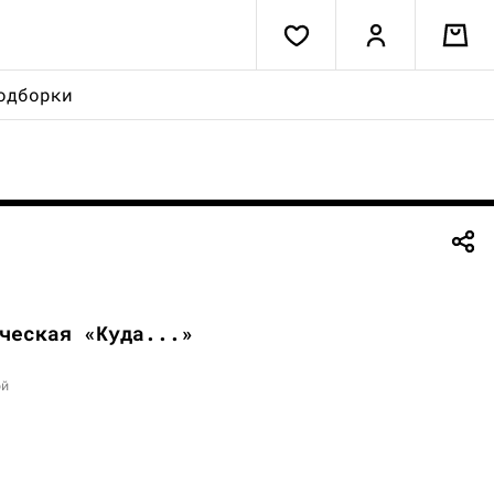
одборки
ческая «Куда...»
ой