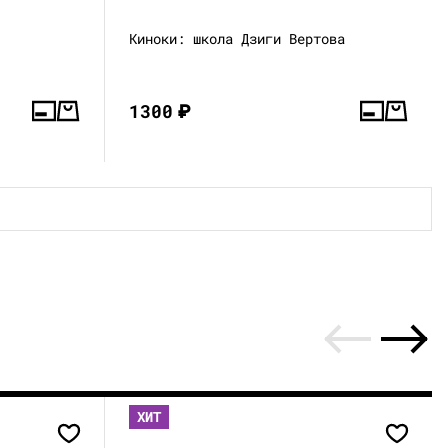
Киноки: школа Дзиги Вертова
1300
₽
ХИТ