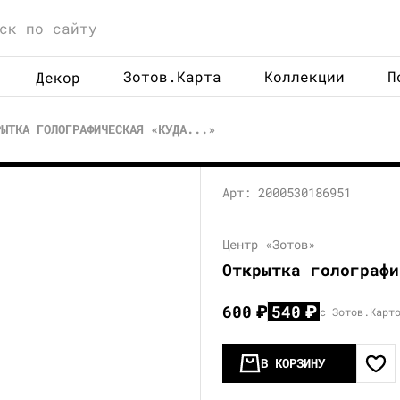
Зотов.Карта
Коллекции
П
Декор
РЫТКА ГОЛОГРАФИЧЕСКАЯ «КУДА...»
Арт: 2000530186951
Центр «Зотов»
Открытка голографи
600
₽
540
₽
с Зотов.Карт
В КОРЗИНУ