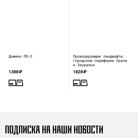
Домино ПО—2
Провоцирующие ландшафты:
городские периферии Урала
и Зауралья
1300
₽
1020
₽
ПОДПИСКА НА НАШИ НОВОСТИ