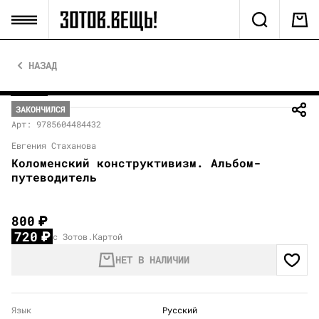
НАЗАД
ЗАКОНЧИЛСЯ
Арт: 9785604484432
Евгения Стаханова
Коломенский конструктивизм. Альбом-
путеводитель
800
₽
720
₽
с Зотов.Картой
НЕТ В НАЛИЧИИ
Язык
Русский