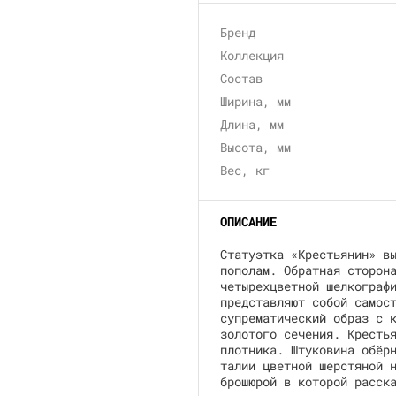
Бренд
Коллекция
Состав
Ширина, мм
Длина, мм
Высота, мм
Вес, кг
ОПИСАНИЕ
Статуэтка «Крестьянин» в
пополам. Обратная сторона
четырехцветной шелкограф
представляют собой самос
супрематический образ с 
золотого сечения. Крестья
плотника. Штуковина обёр
талии цветной шерстяной 
брошюрой в которой расск