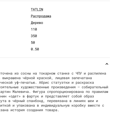
TATLIN
Распродажа
Дерево
110
350
50
0.50
ыточена из сосны на токарном станке с ЧПУ и распилена
 выкрашена чёрной краской, лицевая запечатана
ической уф-печатью. Абрис статуэтки и раскраска
тоятельные художественные произведения — собирательный
картин Малевича. Фигура спропорционирована по правилам
нин «одет» в фартук и представляет собой образ
нута в чёрный спанбонд, перевязана в линиях шеи и
ниткой и упакована в индивидуальную коробку вместе с
азана история создания товара.