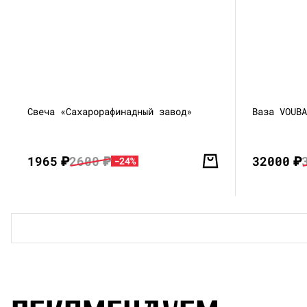
Свеча «Сахарорафинадный завод»
Ваза VOUB
1965
₽
2600
₽
32000
₽
-24%