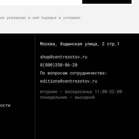
на указанных в ней порядке и условиях
Москва, Ходынская улица, 2 стр.1
shop@centrezotov.ru
8(800)350-86-20
По вопросам сотрудничества:
editions@centrezotov.ru
вторник — воскресенье 11:00–22:00
понедельник — выходной
ности