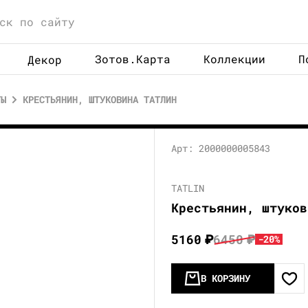
Зотов.Карта
Коллекции
П
Декор
ТЫ
КРЕСТЬЯНИН, ШТУКОВИНА ТАТЛИН
Арт: 2000000005843
TATLIN
Крестьянин, штуков
5160
₽
6450
₽
-20%
В КОРЗИНУ