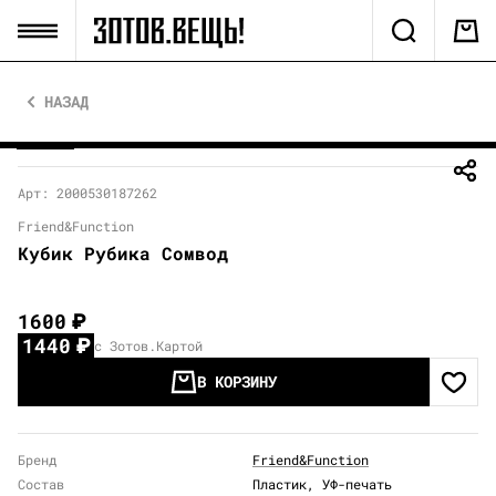
НАЗАД
Арт: 2000530187262
Friend&Function
Кубик Рубика Сомвод
1600
₽
1440
₽
с Зотов.Картой
В КОРЗИНУ
Бренд
Friend&Function
Состав
Пластик, УФ-печать