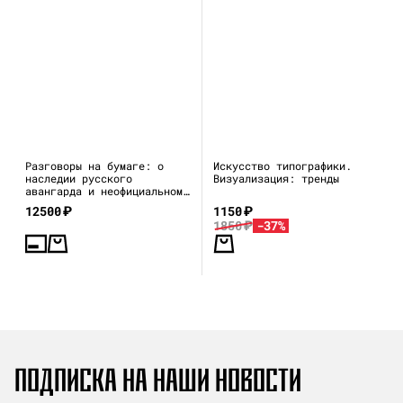
Разговоры на бумаге: о
Искусство типографики.
наследии русского
Визуализация: тренды
авангарда и неофициальном
искусстве 1970–80-х
12500
₽
1150
₽
1850
₽
-37%
ПОДПИСКА НА НАШИ НОВОСТИ