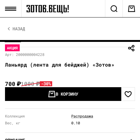
НАЗАД
АКЦИЯ
Арт: 2000000004228
Ланьярд (лента для бейджей) «Зотов»
700
₽
1000
₽
-30%
В КОРЗИНУ
Коллекция
Распродажа
Вес, кг
0.10