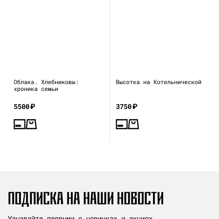
Облака. Хлебниковы:
Высотка на Котельнической
хроника семьи
5500
₽
3750
₽
ПОДПИСКА НА НАШИ НОВОСТИ
Узнавайте первыми о новинках и акциях