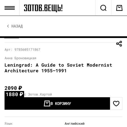
НАЗАД
Арт: 9785605171867
Анна Броновицкая
Leningrad: A Guide to Soviet Modernist
Architecture 1955–1991
2090
₽
1880
₽
с Зотов.Картой
В КОРЗИНУ
Язык
Английский