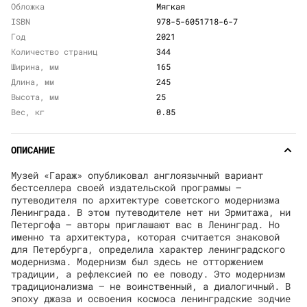
Обложка
Мягкая
ISBN
978-5-6051718-6-7
Год
2021
Количество страниц
344
Ширина, мм
165
Длина, мм
245
Высота, мм
25
Вес, кг
0.85
ОПИСАНИЕ
Музей «Гараж» опубликовал англоязычный вариант
бестселлера своей издательской программы —
путеводителя по архитектуре советского модернизма
Ленинграда. В этом путеводителе нет ни Эрмитажа, ни
Петергофа — авторы приглашают вас в Ленинград. Но
именно та архитектура, которая считается знаковой
для Петербурга, определила характер ленинградского
модернизма. Модернизм был здесь не отторжением
традиции, а рефлексией по ее поводу. Это модернизм
традиционализма — не воинственный, а диалогичный. В
эпоху джаза и освоения космоса ленинградские зодчие