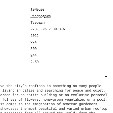
teNeues
Распродажа
Твердая
978-3-9617139-3-6
2022
224
300
244
2.50
ove the city’s rooftops is something so many people
e living in cities and searching for peace and quiet.
garden for an entire building or an exclusive personal
orful sea of flowers, home-grown vegetables or a pool,
 it comes to the imagination of amateur gardeners.
 showcases the most beautiful and varied urban rooftop
en paradises from all around the world: from the