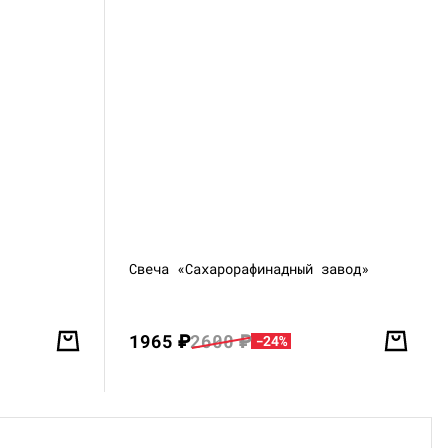
Свеча «Сахарорафинадный завод»
1965
₽
2600
₽
-24%