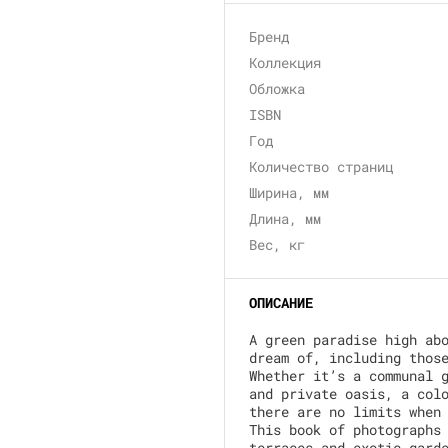
Бренд
Коллекция
Обложка
ISBN
Год
Количество страниц
Ширина, мм
Длина, мм
Вес, кг
ОПИСАНИЕ
A green paradise high ab
dream of, including thos
Whether it’s a communal 
and private oasis, a col
there are no limits when
This book of photographs
terraces and exotic gard