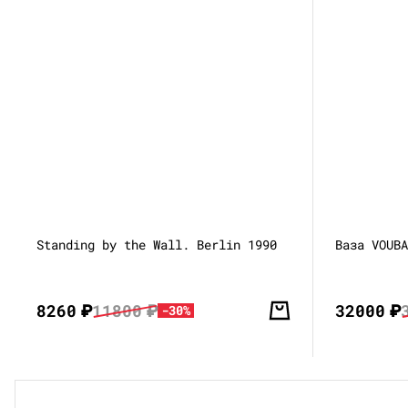
Standing by the Wall. Berlin 1990
Ваза VOUB
8260
₽
11800
₽
32000
₽
-30%