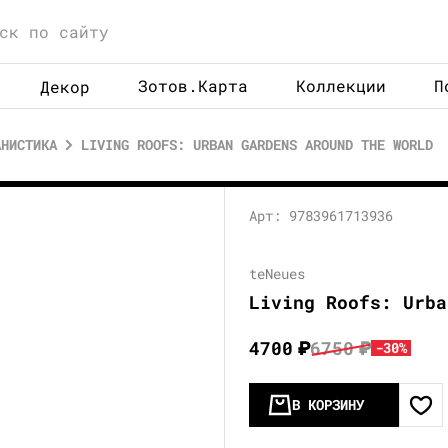
Зотов.Карта
Коллекции
П
Декор
АНИСТИКА
LIVING ROOFS: URBAN GARDENS AROUND THE WORLD
Арт: 9783961713936
teNeues
Living Roofs: Urba
4700
₽
6750
₽
-30%
В КОРЗИНУ