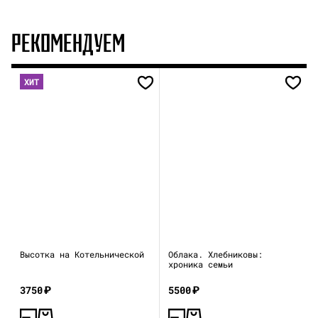
РЕКОМЕНДУЕМ
ХИТ
Высотка на Котельнической
Облака. Хлебниковы:
хроника семьи
3750
₽
5500
₽