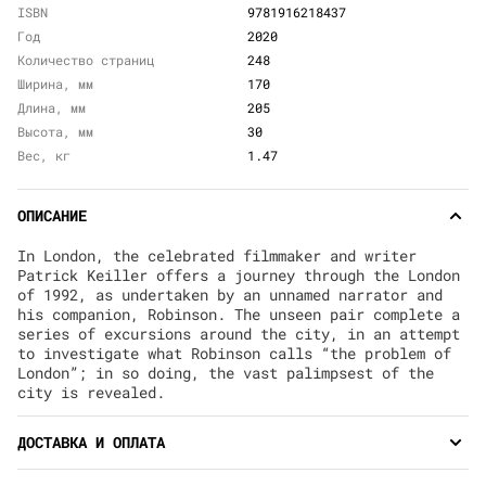
ISBN
9781916218437
Год
2020
Количество страниц
248
Ширина, мм
170
Длина, мм
205
Высота, мм
30
Вес, кг
1.47
ОПИСАНИЕ
In London, the celebrated filmmaker and writer
Patrick Keiller offers a journey through the London
of 1992, as undertaken by an unnamed narrator and
his companion, Robinson. The unseen pair complete a
series of excursions around the city, in an attempt
to investigate what Robinson calls “the problem of
London”; in so doing, the vast palimpsest of the
city is revealed.
ДОСТАВКА И ОПЛАТА