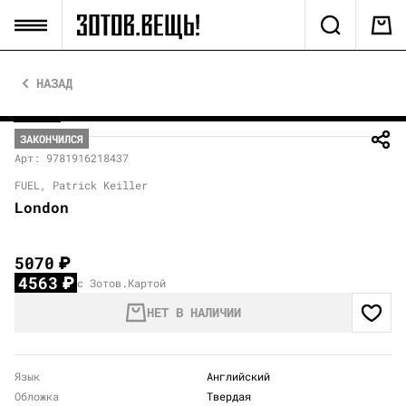
НАЗАД
ЗАКОНЧИЛСЯ
Арт: 9781916218437
FUEL, Patrick Keiller
London
5070
₽
4563
₽
с Зотов.Картой
НЕТ В НАЛИЧИИ
Язык
Английский
Обложка
Твердая