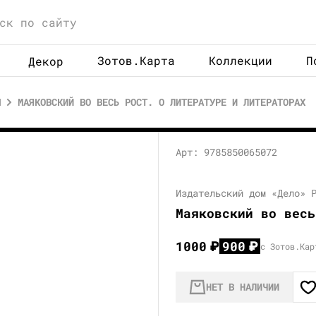
Зотов.Карта
Коллекции
П
Декор
Ы
МАЯКОВСКИЙ ВО ВЕСЬ РОСТ. О ЛИТЕРАТУРЕ И ЛИТЕРАТОРАХ
Арт: 9785850065072
Издательский дом «Дело» 
Маяковский во весь
1000
₽
900
₽
с Зотов.Кар
НЕТ В НАЛИЧИИ