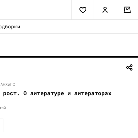
одборки
РАНХиГС
 рост. О литературе и литераторах
той