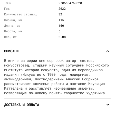
ISBN
9785604760628
Год
2022
Количество страниц
32
Ширина, мм
115
Длина, мм
160
Высота, мм
5
Вес, кг
0.08
ОПИСАНИЕ
В книге из серии one cup book автор текстов,
искусствовед, старший научный сотрудник Российского
института истории искусств, один из переводчиков
издания «Искусство с 1900 года: модернизм,
антимодернизм, постмодернизм» Алексей Бобриков
рассматривает ключевые работы и выставки Маурицио
Каттелана и расставляет неочевидные акценты,
позволяющие по-новому понять творчество художника.
ДОСТАВКА И ОПЛАТА