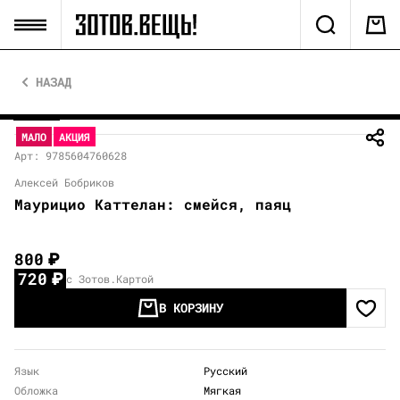
НАЗАД
МАЛО
АКЦИЯ
Арт: 9785604760628
Алексей Бобриков
Маурицио Каттелан: смейся, паяц
800
₽
720
₽
с Зотов.Картой
В КОРЗИНУ
Язык
Русский
Обложка
Мягкая