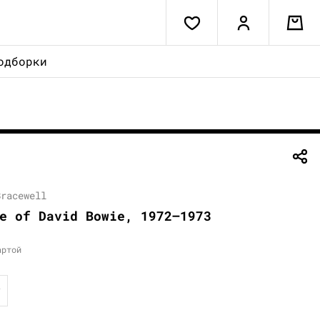
одборки
Bracewell
e of David Bowie, 1972—1973
артой