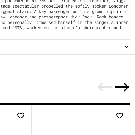
ng phenomenon of 70s self-expression. Together, Ziggy
stage spectacular propelled the softly spoken Londoner
biggest stars. A key passenger on this glam trip into
low Londoner and photographer Mick Rock. Rock bonded
and personally, immersed himself in the singer’s inner
2 and 1973, worked as the singer’s photographer and