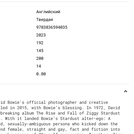
Английский
Твердая
9783836594035
2023
192
145
200
14
0.80
vid Bowie's official photographer and creative
iled in 2015, with Bowie’s blessing. In 1972, David
dbreaking album The Rise and Fall of Ziggy Stardust
s. With it landed Bowie’s Stardust alter-ego: A
ed, sexually-ambiguous persona who kicked down the
and female, straight and gay, fact and fiction into