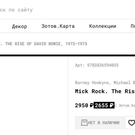
Зотов.Карта
Коллекции
П
Декор
K. THE RISE OF DAVID BOWIE, 1972—1973
Арт: 9783836594035
Barney Hoskyns, Michael 
Mick Rock. The Ris
2950
₽
2655
₽
с Зотов.К
НЕТ В НАЛИЧИИ