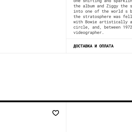
one shifting and sparkli
the album and Ziggy the 
into one of the world s 
the stratosphere was fel
with Bowie artistically 
circle, and, between 197
videographer.
ДОСТАВКА И ОПЛАТА