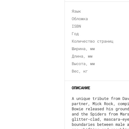
Язык
Обложка
ISBN
Год
Количество страниц
Ширина, мм
Длина, мм
Высота, мм
Вес, кг
ОПИСАНИЕ
A unique tribute from Da
partner, Mick Rock, comp
Bowie released his groun
and the Spiders from Mar
glitter-clad, mascara-ey
boundaries between male 