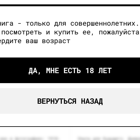
нига - только для совершеннолетних.
 посмотреть и купить ее, пожалуйста
ердите ваш возраст
ДА, МНЕ ЕСТЬ 18 ЛЕТ
ВЕРНУТЬСЯ НАЗАД
 век в фотографиях: 1918-
Опыты для будущего. Днев