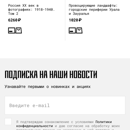
Россия XX век в
Провоцирующие ландшафты:
фотографиях: 1918-1940.
городские периферии Урала
Том 2
и Зауралья
6260
₽
1020
₽
ПОДПИСКА НА НАШИ НОВОСТИ
Узнавайте первыми о новинках и акциях
Введите e-mail
Я подтверждаю ознакомление с условиями
Политики
конфиденциальности
и даю согласие на обработку моих
персональных данных на указанных в ней порядке и