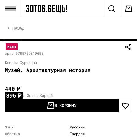
НАЗАД
МАЛО
Арт: 9785759819653
Ксения Сурикова
Музей. Архитектурная история
440
₽
396
₽
с Зотов.Картой
В КОРЗИНУ
Язык
Русский
Обложка
Твердая