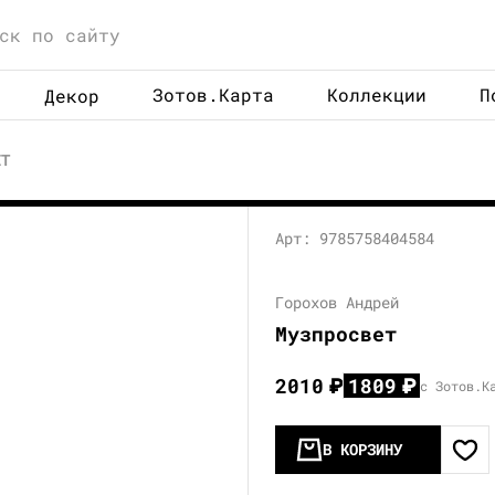
Зотов.Карта
Коллекции
П
Декор
ЕТ
Арт: 9785758404584
Горохов Андрей
Музпросвет
2010
₽
1809
₽
с Зотов.К
В КОРЗИНУ