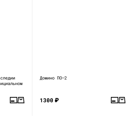
аследии
Домино ПО—2
фициальном
1300
₽