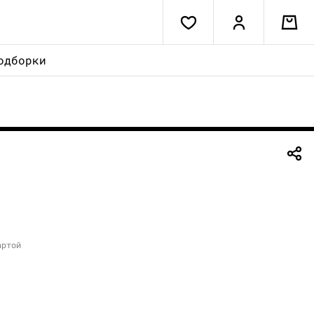
одборки
артой