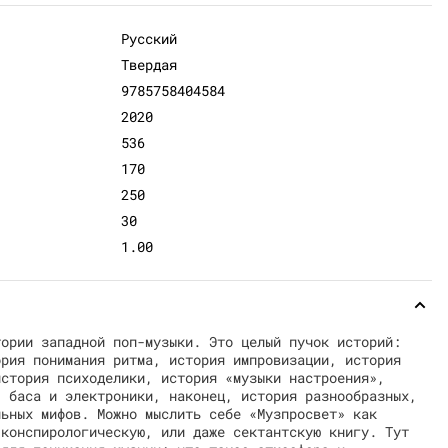
Русский
Твердая
9785758404584
2020
536
170
250
30
1.00
тории западной поп-музыки. Это целый пучок историй:
ория понимания ритма, история импровизации, история
история психоделики, история «музыки настроения»,
, баса и электроники, наконец, история разнообразных,
льных мифов. Можно мыслить себе «Музпросвет» как
 конспирологическую, или даже сектантскую книгу. Тут