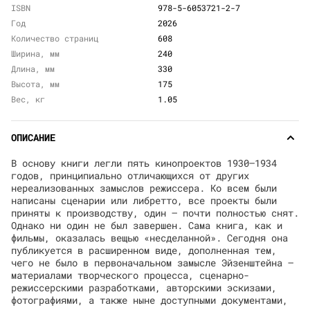
ISBN
978-5-6053721-2-7
Год
2026
Количество страниц
608
Ширина, мм
240
Длина, мм
330
Высота, мм
175
Вес, кг
1.05
ОПИСАНИЕ
В основу книги легли пять кинопроектов 1930–1934
годов, принципиально отличающихся от других
нереализованных замыслов режиссера. Ко всем были
написаны сценарии или либретто, все проекты были
приняты к производству, один — почти полностью снят.
Однако ни один не был завершен. Сама книга, как и
фильмы, оказалась вещью «несделанной». Сегодня она
публикуется в расширенном виде, дополненная тем,
чего не было в первоначальном замысле Эйзенштейна —
материалами творческого процесса, сценарно-
режиссерскими разработками, авторскими эскизами,
фотографиями, а также ныне доступными документами,