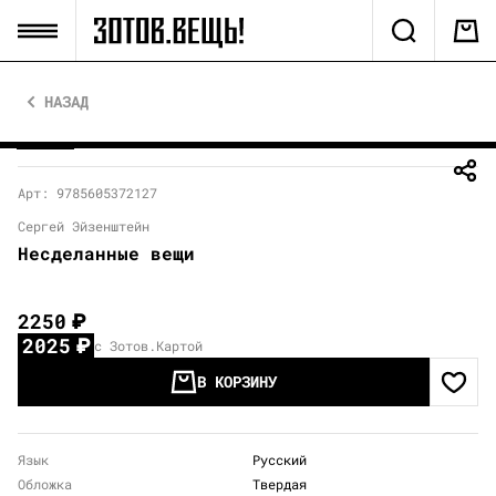
НАЗАД
Арт: 9785605372127
Сергей Эйзенштейн
Несделанные вещи
2250
₽
2025
₽
с Зотов.Картой
В КОРЗИНУ
Язык
Русский
Обложка
Твердая