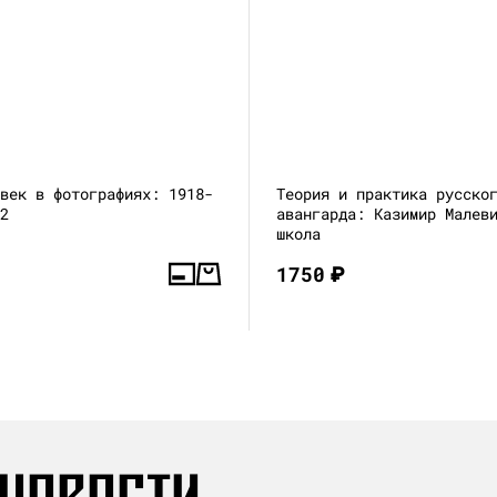
 век в фотографиях: 1918-
Теория и практика русско
 2
авангарда: Казимир Малев
школа
1750
₽