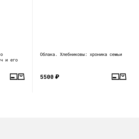
го
Облака. Хлебниковы: хроника семьи
ич и его
5500
₽