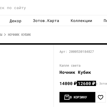
Зотов.Карта
Коллекции
П
Декор
ТЫ
НОЧНИК КУБИК
Арт: 2000530184827
Капля света
Ночник Кубик
14000
₽
12600
₽
с Зото
В КОРЗИНУ