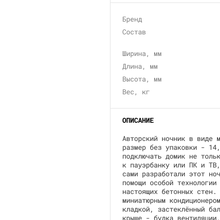
Бренд
Состав
Ширина, мм
Длина, мм
Высота, мм
Вес, кг
ОПИСАНИЕ
Авторский ночник в виде 
размер без упаковки - 14
подключать домик не толь
к пауэрбанку или ПК и ТВ
сами разработали этот но
помощи особой технологии
настоящих бетонных стен.
миниатюрным кондиционеро
кладкой, застеклённый ба
крыше - будка вентиляции