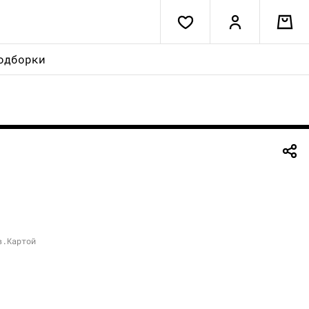
одборки
в.Картой