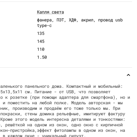
Капля света
фанера, ПЭТ, ХДФ, акрил, провод usb
type-c
135
145
110
1.50
маленького панельного дома. Компактный и мобильный:
,5х13,5х11 см. Питание - от USB, что позволяет
ко к розетке (при помощи адаптера для смартфона), но и
, и поместить на любой полке. Модель авторская - мы
чник, производим и продаём его тоже только мы. При
 покраски, стены домика рельефные, имитируют фактуру
 Кроме этого модель интересна деталями и тонкостями:
м, решёткой на одном из окон, одно окно с кирпичной
лкон-пристройка,эффект фитолампы в одном из окон, на
, в каждом окне - уникальный силуэт.