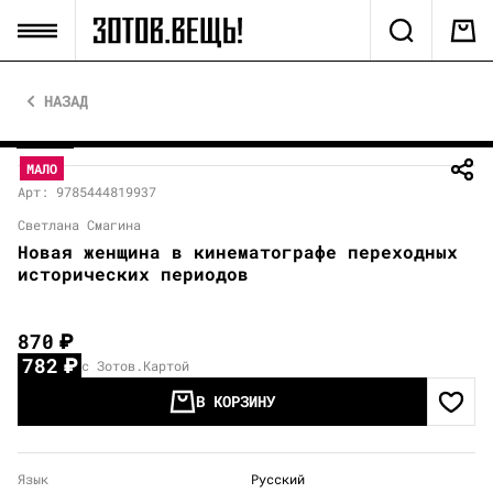
НАЗАД
МАЛО
Арт: 9785444819937
Светлана Смагина
Новая женщина в кинематографе переходных
исторических периодов
870
₽
782
₽
с Зотов.Картой
В КОРЗИНУ
Язык
Русский