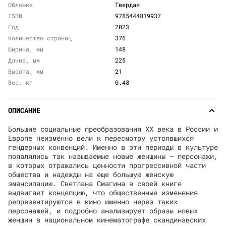
Обложка
Твердая
ISBN
9785444819937
Год
2023
Количество страниц
376
Ширина, мм
148
Длина, мм
225
Высота, мм
21
Вес, кг
0.48
ОПИСАНИЕ
Большие социальные преобразования XX века в России и
Европе неизменно вели к пересмотру устоявшихся
гендерных конвенций. Именно в эти периоды в культуре
появлялись так называемые новые женщины — персонажи,
в которых отражались ценности прогрессивной части
общества и надежды на еще большую женскую
эмансипацию. Светлана Смагина в своей книге
выдвигает концепцию, что общественные изменения
репрезентируются в кино именно через таких
персонажей, и подробно анализирует образы новых
женщин в национальном кинематографе скандинавских