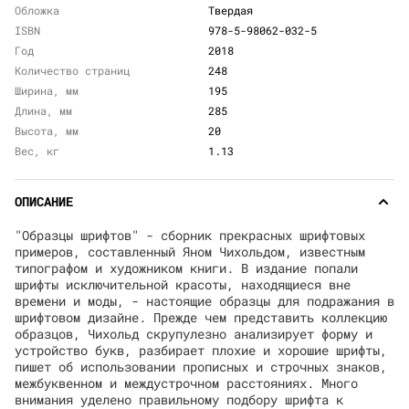
Обложка
Твердая
ISBN
978-5-98062-032-5
Год
2018
Количество страниц
248
Ширина, мм
195
Длина, мм
285
Высота, мм
20
Вес, кг
1.13
ОПИСАНИЕ
"Образцы шрифтов" - сборник прекрасных шрифтовых
примеров, составленный Яном Чихольдом, известным
типографом и художником книги. В издание попали
шрифты исключительной красоты, находящиеся вне
времени и моды, - настоящие образцы для подражания в
шрифтовом дизайне. Прежде чем представить коллекцию
образцов, Чихольд скрупулезно анализирует форму и
устройство букв, разбирает плохие и хорошие шрифты,
пишет об использовании прописных и строчных знаков,
межбуквенном и междустрочном расстояниях. Много
внимания уделено правильному подбору шрифта к