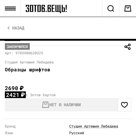
НАЗАД
ЗАКОНЧИЛСЯ
Арт: 9785980620325
Студия Артемия Лебедева
Образцы шрифтов
2690
₽
2421
₽
с Зотов.Картой
НЕТ В НАЛИЧИИ
Бренд
Студия Артемия Лебедева
Язык
Русский