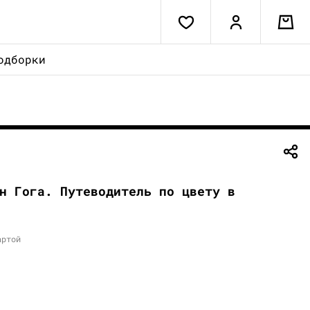
одборки
н Гога. Путеводитель по цвету в
артой