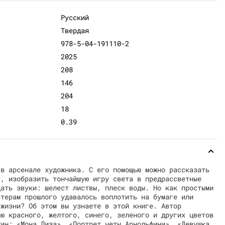
Русский
Твердая
978-5-04-191110-2
2025
208
146
204
18
0.39
 в арсенале художника. С его помощью можно рассказать
х, изобразить тончайшую игру света в предрассветные
дать звуки: шелест листвы, плеск воды. Но как простыми
стерам прошлого удавалось воплотить на бумаге или
 жизни? Об этом вы узнаете в этой книге. Автор
ию красного, желтого, синего, зеленого и других цветов
тин: «Мона Лиза», «Портрет четы Арнольфини», «Девушка