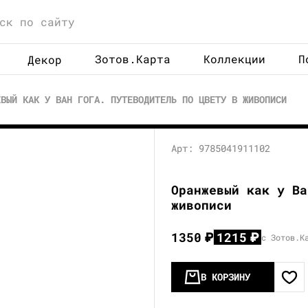
Зотов.Карта
Коллекции
П
Декор
ЕВЫЙ КАК У ВАН ГОГА. ПУТЕВОДИТЕЛЬ ПО ЦВЕТУ В ЖИВОПИСИ
Арт: 9785041911102
Оранжевый как у Ва
живописи
1350
₽
1215
₽
с Зотов.К
В КОРЗИНУ