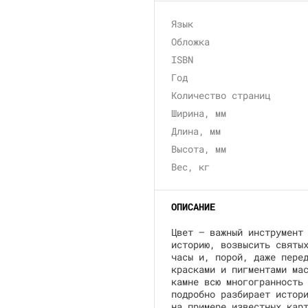
Язык
Обложка
ISBN
Год
Количество страниц
Ширина, мм
Длина, мм
Высота, мм
Вес, кг
ОПИСАНИЕ
Цвет — важный инструмент
историю, возвысить святы
часы и, порой, даже пере
красками и пигментами ма
камне всю многогранность
подробно разбирает истор
на примере известных кар