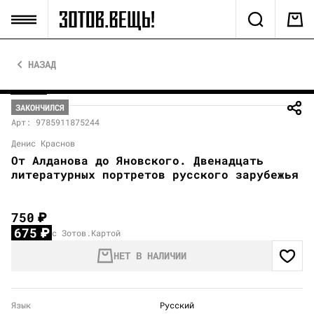
НАЗАД
ЗАКОНЧИЛСЯ
Арт: 9785911875244
Денис Краснов
От Алданова до Яновского. Двенадцать
литературных портретов русского зарубежья
750
₽
675
₽
с Зотов.Картой
НЕТ В НАЛИЧИИ
Язык
Русский