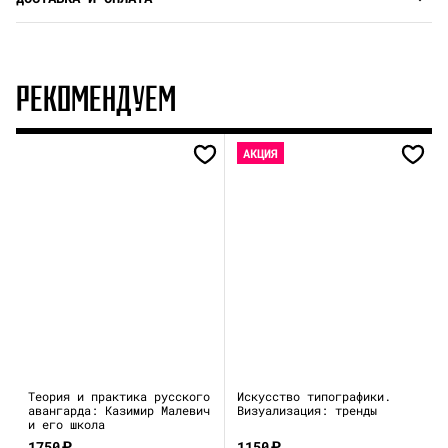
РЕКОМЕНДУЕМ
АКЦИЯ
Теория и практика русского
Искусство типографики.
авангарда: Казимир Малевич
Визуализация: тренды
и его школа
1750
₽
1150
₽