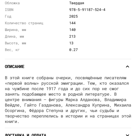
Обложка
Твердая
ISBN
978-5-91187-524-4
Год
2025
Количество страниц
144
Ширина, мм
140
Длина, мм
213
Высота, мм
13
Вес, кг
0.27
ОПИСАНИЕ
В этой книге собраны очерки, посвящённые писателям
«первой волны» русской эмиграции. Тем, кто оказался
на чужбине после 1917 года и до сих пор не смог
занять подобающее место в родной литературе. В
центре внимания — фигуры Марка Алданова, Владимира
Вейдле, Гайто Газданова, Александра Куприна, Михаила
Осоргина, Фёдора Степуна и других, чьи судьбы и
творчество переплелись в истории и на страницах этой
книги.
ДОСТАВКА И ОПЛАТА