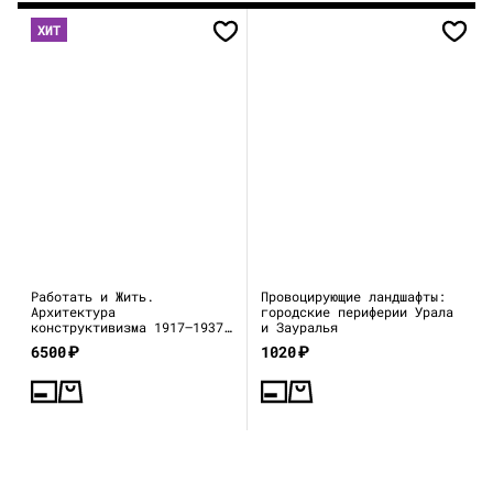
ХИТ
Работать и Жить.
Провоцирующие ландшафты:
Архитектура
городские периферии Урала
конструктивизма 1917—1937
и Зауралья
(каталог выставки)
6500
₽
1020
₽