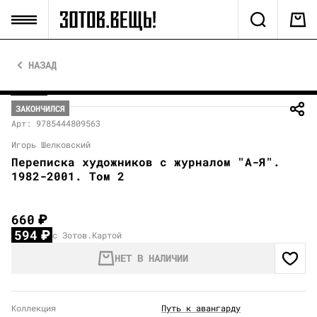
НАЗАД
ЗАКОНЧИЛСЯ
Арт: 9785444809563
Игорь Шелковский
Переписка художников с журналом "А-Я".
1982-2001. Том 2
660
₽
594
₽
с Зотов.Картой
НЕТ В НАЛИЧИИ
Коллекция
Путь к авангарду