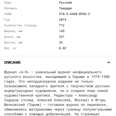
Язык
Русский
Обложка
Твердая
ISBN
978-5-4448-0956-3
Год
2019
Количество страниц
712
Ширина, мм
145
Длина, мм
221
Высота, мм
33
Вес, кг
0.82
ОПИСАНИЕ
Журнал «А-Я» — уникальный журнал неофициального
русского искусства, выходивший в Париже в 1979—1986
годах. Это неподцензурное издание не только
познакомило западного зрителя с творчеством русских
андерграундных художников, но и создало язык новой
художественной критики. Редакторы — Александр
Сидоров (псевд. Алексей Алексеев, Москва) и Игорь
Шелковский (Париж) — готовили журнал по переписке,
обмениваясь материалами через границу полулегальными
способами с помощью добровольцев. На страницах