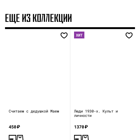
ЕЩЕ ИЗ КОЛЛЕКЦИИ
ХИТ
Считаем с дедушкой Маем
Люди 1930-х. Культ и
личности
450
₽
1370
₽