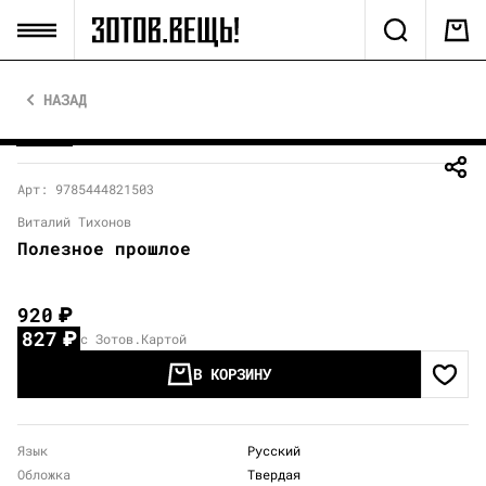
НАЗАД
Арт: 9785444821503
Виталий Тихонов
Полезное прошлое
920
₽
827
₽
с Зотов.Картой
В КОРЗИНУ
Язык
Русский
Обложка
Твердая