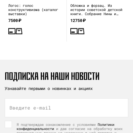
Логос: голос
Обложка и форзац. Из
конструктивизма (каталог
истории советской детской
выставки)
книги. Собрание Нины и
Вадима Гинзбург
7500
₽
12750
₽
ПОДПИСКА НА НАШИ НОВОСТИ
Узнавайте первыми о новинках и акциях
Введите e-mail
Я подтверждаю ознакомление с условиями
Политики
конфиденциальности
и даю согласие на обработку моих
персональных данных на указанных в ней порядке и