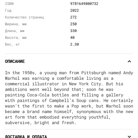
ISBN
9781649800732
Год
2022
Количество страниц
272
Ширина, мм
250
Длина, мм
330
Высота, мм
40
Вес, кг
2.30
ОПИСАНИЕ
In the 1950s, a young man from Pittsburgh named Andy
Warhol was earning a comfortable living as a
commercial illustrator in New York City. But his
ambitions went well beyond that; soon he was
painting Coca-Cola bottles and filling a gallery
with paintings of Campbell’s Soup cans. He certainly
wasn’t the first to make a Pop work, but Warhol soon
became a brand name himself, synonymous with the new
art form that embodied everything youthful,
subversive, bright and fresh.
ДОСТАВКА И ОПЛАТА