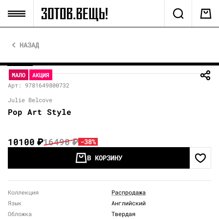
НАЗАД
МАЛО
АКЦИЯ
Арт: 9781649800732
Julie Belcove
Pop Art Style
10100
₽
16490
₽
-38%
В КОРЗИНУ
Коллекция
Распродажа
Язык
Английский
Обложка
Твердая